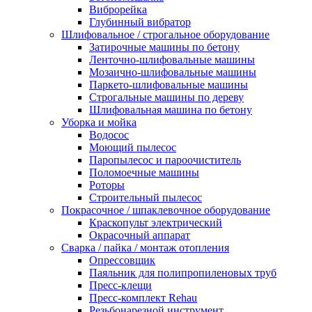
Виброрейка
Глубинный вибратор
Шлифовальное / строгальное оборудование
Затирочные машины по бетону
Ленточно-шлифовальные машины
Мозаично-шлифовальные машины
Паркето-шлифовальные машины
Строгальные машины по дереву
Шлифовальная машина по бетону
Уборка и мойка
Водосос
Моющий пылесос
Паропылесос и пароочиститель
Поломоечные машины
Роторы
Строительный пылесос
Покрасочное / шпаклевочное оборудование
Краскопульт электрический
Окрасочный аппарат
Сварка / пайка / монтаж отопления
Опрессовщик
Паяльник для полипропиленовых труб
Пресс-клещи
Пресс-комплект Rehau
Резьбонарезной инструмент