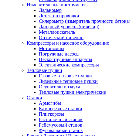
Измерительные инструменты
Дальномер
Детектор проводки
Склерометр (измеритель прочности бетона)
Лазерный уровень (нивелир)
Металлоискатель
Оптический нивелир
Компрессоры и насосное оборудование
Мотопомпы
Погружные насосы
Пескоструйные аппараты
Электрические компрессоры
Тепловые пушки
Газовые тепловые пушки
Дизельные тепловые пушки
Осушители воздуха
Тепловые пушки электрические
Станки
Армогибы
Камнерезные станки
Плиткорезы
Распилочный станок
Рейсмусовый станок
Фуговальный станок
Рохли / Лестницы / Вышки туры