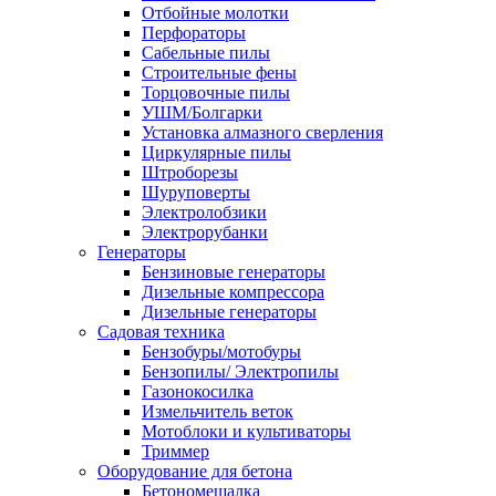
Отбойные молотки
Перфораторы
Сабельные пилы
Строительные фены
Торцовочные пилы
УШМ/Болгарки
Установка алмазного сверления
Циркулярные пилы
Штроборезы
Шуруповерты
Электролобзики
Электрорубанки
Генераторы
Бензиновые генераторы
Дизельные компрессора
Дизельные генераторы
Садовая техника
Бензобуры/мотобуры
Бензопилы/ Электропилы
Газонокосилка
Измельчитель веток
Мотоблоки и культиваторы
Триммер
Оборудование для бетона
Бетономешалка