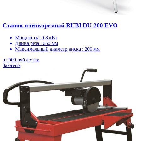
Станок плиткорезный RUBI DU-200 EVO
Мощность :
0,8 кВт
Длина реза :
650 мм
Максимальный диаметр диска :
200 мм
от 500 руб./сутки
Заказать