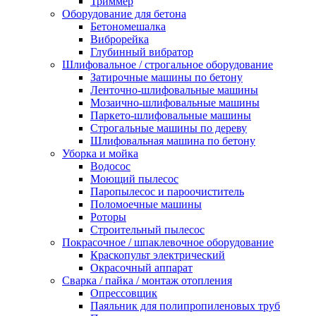
Триммер
Оборудование для бетона
Бетономешалка
Виброрейка
Глубинный вибратор
Шлифовальное / строгальное оборудование
Затирочные машины по бетону
Ленточно-шлифовальные машины
Мозаично-шлифовальные машины
Паркето-шлифовальные машины
Строгальные машины по дереву
Шлифовальная машина по бетону
Уборка и мойка
Водосос
Моющий пылесос
Паропылесос и пароочиститель
Поломоечные машины
Роторы
Строительный пылесос
Покрасочное / шпаклевочное оборудование
Краскопульт электрический
Окрасочный аппарат
Сварка / пайка / монтаж отопления
Опрессовщик
Паяльник для полипропиленовых труб