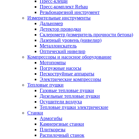
Пресс-клещи
Пресс-комплект Rehau
Резьбонарезной инструмент
Измерительные инструменты
Дальномер
Детектор проводки
Склерометр (измеритель прочности бетона)
Лазерный уровень (нивелир)
Металлоискатель
Оптический нивелир
Компрессоры и насосное оборудование
Мотопомпы
Погружные насосы
Пескоструйные аппараты
Электрические компрессоры
Тепловые пушки
Газовые тепловые пушки
Дизельные тепловые пушки
Осушители воздуха
Тепловые пушки электрические
Станки
Армогибы
Камнерезные станки
Плиткорезы
Распилочный станок