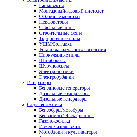
Гайковерты
Монтажный/газовый пистолет
Отбойные молотки
Перфораторы
Сабельные пилы
Строительные фены
Торцовочные пилы
УШМ/Болгарки
Установка алмазного сверления
Циркулярные пилы
Штроборезы
Шуруповерты
Электролобзики
Электрорубанки
Генераторы
Бензиновые генераторы
Дизельные компрессора
Дизельные генераторы
Садовая техника
Бензобуры/мотобуры
Бензопилы/ Электропилы
Газонокосилка
Измельчитель веток
Мотоблоки и культиваторы