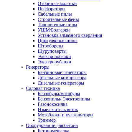
Отбойные молотки
Перфораторы
Сабельные пилы
Строительные фены
Торцовочные пилы
УШМ/Болгарки
Установка алмазного сверления
Циркулярные пилы
Штроборезы
Шуруповерты
Электролобзики
Электрорубанки
Генераторы
Бензиновые генераторы
Дизельные компрессора
Дизельные генераторы
Садовая техника
Бензобуры/мотобуры
Бензопилы/ Электропилы
Газонокосилка
Измельчитель веток
Мотоблоки и культиваторы
Триммер
Оборудование для бетона
Бетономешалка