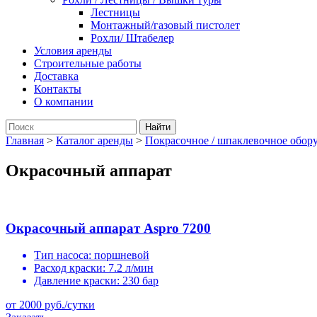
Лестницы
Монтажный/газовый пистолет
Рохли/ Штабелер
Условия аренды
Строительные работы
Доставка
Контакты
О компании
Главная
>
Каталог аренды
>
Покрасочное / шпаклевочное обор
Окрасочный аппарат
Окрасочный аппарат Aspro 7200
Тип насоса:
поршневой
Расход краски:
7.2 л/мин
Давление краски:
230 бар
от 2000 руб./сутки