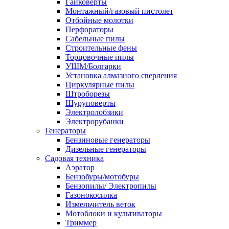
Гайковерты
Монтажный/газовый пистолет
Отбойные молотки
Перфораторы
Сабельные пилы
Строительные фены
Торцовочные пилы
УШМ/Болгарки
Установка алмазного сверления
Циркулярные пилы
Штроборезы
Шуруповерты
Электролобзики
Электрорубанки
Генераторы
Бензиновые генераторы
Дизельные генераторы
Садовая техника
Аэратор
Бензобуры/мотобуры
Бензопилы/ Электропилы
Газонокосилка
Измельчитель веток
Мотоблоки и культиваторы
Триммер