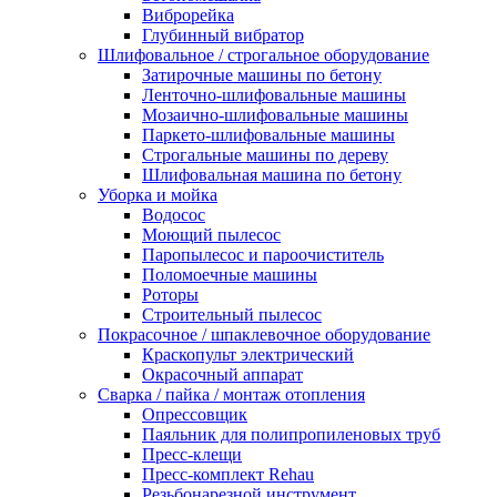
Виброрейка
Глубинный вибратор
Шлифовальное / строгальное оборудование
Затирочные машины по бетону
Ленточно-шлифовальные машины
Мозаично-шлифовальные машины
Паркето-шлифовальные машины
Строгальные машины по дереву
Шлифовальная машина по бетону
Уборка и мойка
Водосос
Моющий пылесос
Паропылесос и пароочиститель
Поломоечные машины
Роторы
Строительный пылесос
Покрасочное / шпаклевочное оборудование
Краскопульт электрический
Окрасочный аппарат
Сварка / пайка / монтаж отопления
Опрессовщик
Паяльник для полипропиленовых труб
Пресс-клещи
Пресс-комплект Rehau
Резьбонарезной инструмент