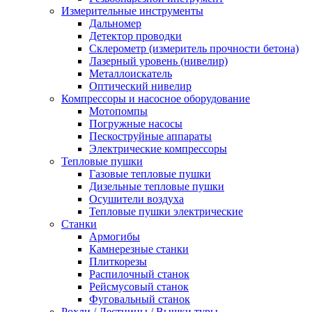
Измерительные инструменты
Дальномер
Детектор проводки
Склерометр (измеритель прочности бетона)
Лазерный уровень (нивелир)
Металлоискатель
Оптический нивелир
Компрессоры и насосное оборудование
Мотопомпы
Погружные насосы
Пескоструйные аппараты
Электрические компрессоры
Тепловые пушки
Газовые тепловые пушки
Дизельные тепловые пушки
Осушители воздуха
Тепловые пушки электрические
Станки
Армогибы
Камнерезные станки
Плиткорезы
Распилочный станок
Рейсмусовый станок
Фуговальный станок
Рохли / Лестницы / Вышки туры