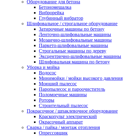
Оборудование для бетона
Бетономешалка
Виброрейка
Глубинный вибратор
Шлифовальное / строгальное оборудование
Затирочные машины по бетону
Ленточно-шлифовальные машины
Мозаично-шлифовальные машины
Паркето-шлифовальные машины
Строгальные машины по дереву
Эксцентрично-шлифовальные машины
Шлифовальная машина по бетону
Уборка и мойка
Водосос
Минимойки / мойки высокого давления
Моющий пылесос
Паропылесос и пароочиститель
Поломоечные машины
Роторы
Строительный пылесос
Покрасочное / шпаклевочное оборудование
Краскопульт электрический
Окрасочный аппарат
Сварка / пайка / монтаж отопления
Опрессовщик