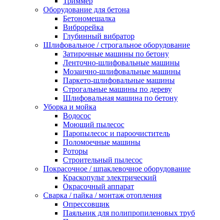
Триммер
Оборудование для бетона
Бетономешалка
Виброрейка
Глубинный вибратор
Шлифовальное / строгальное оборудование
Затирочные машины по бетону
Ленточно-шлифовальные машины
Мозаично-шлифовальные машины
Паркето-шлифовальные машины
Строгальные машины по дереву
Шлифовальная машина по бетону
Уборка и мойка
Водосос
Моющий пылесос
Паропылесос и пароочиститель
Поломоечные машины
Роторы
Строительный пылесос
Покрасочное / шпаклевочное оборудование
Краскопульт электрический
Окрасочный аппарат
Сварка / пайка / монтаж отопления
Опрессовщик
Паяльник для полипропиленовых труб