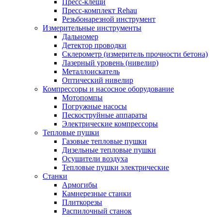
Пресс-клещи
Пресс-комплект Rehau
Резьбонарезной инструмент
Измерительные инструменты
Дальномер
Детектор проводки
Склерометр (измеритель прочности бетона)
Лазерный уровень (нивелир)
Металлоискатель
Оптический нивелир
Компрессоры и насосное оборудование
Мотопомпы
Погружные насосы
Пескоструйные аппараты
Электрические компрессоры
Тепловые пушки
Газовые тепловые пушки
Дизельные тепловые пушки
Осушители воздуха
Тепловые пушки электрические
Станки
Армогибы
Камнерезные станки
Плиткорезы
Распилочный станок