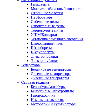
Гайковерты
Монтажный/газовый пистолет
Отбойные молотки
Перфораторы
Сабельные пилы
Строительные фены
Торцовочные пилы
УШМ/Болгарки
Установка алмазного сверления
Циркулярные пилы
Штроборезы
Шуруповерты
Электролобзики
Электрорубанки
Генераторы
Бензиновые генераторы
Дизельные компрессора
Дизельные генераторы
Садовая техника
Бензобуры/мотобуры
Бензопилы/ Электропилы
Газонокосилка
Измельчитель веток
Мотоблоки и культиваторы