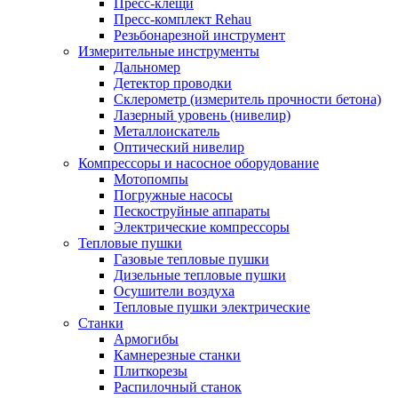
Пресс-клещи
Пресс-комплект Rehau
Резьбонарезной инструмент
Измерительные инструменты
Дальномер
Детектор проводки
Склерометр (измеритель прочности бетона)
Лазерный уровень (нивелир)
Металлоискатель
Оптический нивелир
Компрессоры и насосное оборудование
Мотопомпы
Погружные насосы
Пескоструйные аппараты
Электрические компрессоры
Тепловые пушки
Газовые тепловые пушки
Дизельные тепловые пушки
Осушители воздуха
Тепловые пушки электрические
Станки
Армогибы
Камнерезные станки
Плиткорезы
Распилочный станок