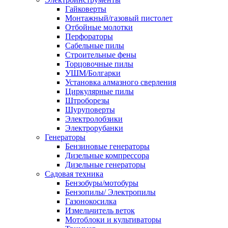
Гайковерты
Монтажный/газовый пистолет
Отбойные молотки
Перфораторы
Сабельные пилы
Строительные фены
Торцовочные пилы
УШМ/Болгарки
Установка алмазного сверления
Циркулярные пилы
Штроборезы
Шуруповерты
Электролобзики
Электрорубанки
Генераторы
Бензиновые генераторы
Дизельные компрессора
Дизельные генераторы
Садовая техника
Бензобуры/мотобуры
Бензопилы/ Электропилы
Газонокосилка
Измельчитель веток
Мотоблоки и культиваторы