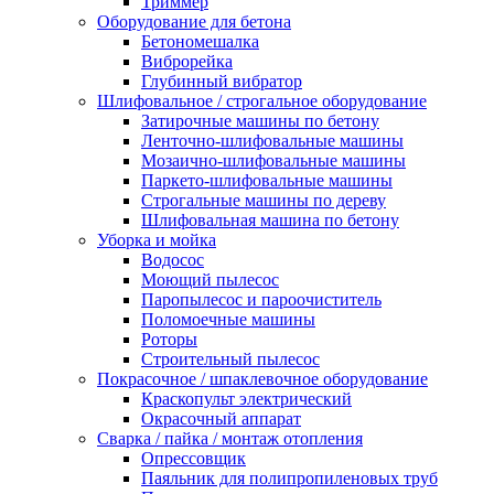
Триммер
Оборудование для бетона
Бетономешалка
Виброрейка
Глубинный вибратор
Шлифовальное / строгальное оборудование
Затирочные машины по бетону
Ленточно-шлифовальные машины
Мозаично-шлифовальные машины
Паркето-шлифовальные машины
Строгальные машины по дереву
Шлифовальная машина по бетону
Уборка и мойка
Водосос
Моющий пылесос
Паропылесос и пароочиститель
Поломоечные машины
Роторы
Строительный пылесос
Покрасочное / шпаклевочное оборудование
Краскопульт электрический
Окрасочный аппарат
Сварка / пайка / монтаж отопления
Опрессовщик
Паяльник для полипропиленовых труб