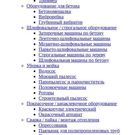
Триммер
Оборудование для бетона
Бетономешалка
Виброрейка
Глубинный вибратор
Шлифовальное / строгальное оборудование
Затирочные машины по бетону
Ленточно-шлифовальные машины
Мозаично-шлифовальные машины
Паркето-шлифовальные машины
Строгальные машины по дереву
Шлифовальная машина по бетону
Уборка и мойка
Водосос
Моющий пылесос
Паропылесос и пароочиститель
Поломоечные машины
Роторы
Строительный пылесос
Покрасочное / шпаклевочное оборудование
Краскопульт электрический
Окрасочный аппарат
Сварка / пайка / монтаж отопления
Опрессовщик
Паяльник для полипропиленовых труб