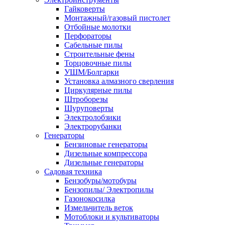
Гайковерты
Монтажный/газовый пистолет
Отбойные молотки
Перфораторы
Сабельные пилы
Строительные фены
Торцовочные пилы
УШМ/Болгарки
Установка алмазного сверления
Циркулярные пилы
Штроборезы
Шуруповерты
Электролобзики
Электрорубанки
Генераторы
Бензиновые генераторы
Дизельные компрессора
Дизельные генераторы
Садовая техника
Бензобуры/мотобуры
Бензопилы/ Электропилы
Газонокосилка
Измельчитель веток
Мотоблоки и культиваторы