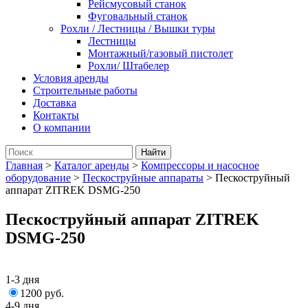
Рейсмусовый станок
Фуговальный станок
Рохли / Лестницы / Вышки туры
Лестницы
Монтажный/газовый пистолет
Рохли/ Штабелер
Условия аренды
Строительные работы
Доставка
Контакты
О компании
Главная
>
Каталог аренды
>
Компрессоры и насосное
оборудование
>
Пескоструйные аппараты
>
Пескоструйный
аппарат ZITREK DSMG-250
Пескоструйный аппарат ZITREK
DSMG-250
1-3 дня
1200 руб.
4-9 дня