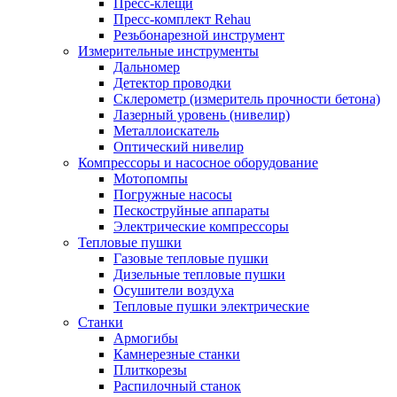
Пресс-клещи
Пресс-комплект Rehau
Резьбонарезной инструмент
Измерительные инструменты
Дальномер
Детектор проводки
Склерометр (измеритель прочности бетона)
Лазерный уровень (нивелир)
Металлоискатель
Оптический нивелир
Компрессоры и насосное оборудование
Мотопомпы
Погружные насосы
Пескоструйные аппараты
Электрические компрессоры
Тепловые пушки
Газовые тепловые пушки
Дизельные тепловые пушки
Осушители воздуха
Тепловые пушки электрические
Станки
Армогибы
Камнерезные станки
Плиткорезы
Распилочный станок