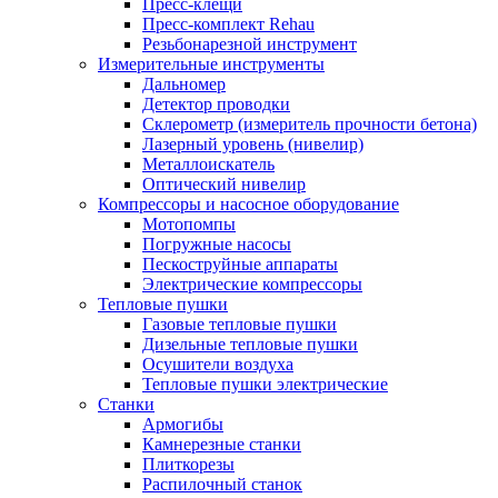
Пресс-клещи
Пресс-комплект Rehau
Резьбонарезной инструмент
Измерительные инструменты
Дальномер
Детектор проводки
Склерометр (измеритель прочности бетона)
Лазерный уровень (нивелир)
Металлоискатель
Оптический нивелир
Компрессоры и насосное оборудование
Мотопомпы
Погружные насосы
Пескоструйные аппараты
Электрические компрессоры
Тепловые пушки
Газовые тепловые пушки
Дизельные тепловые пушки
Осушители воздуха
Тепловые пушки электрические
Станки
Армогибы
Камнерезные станки
Плиткорезы
Распилочный станок