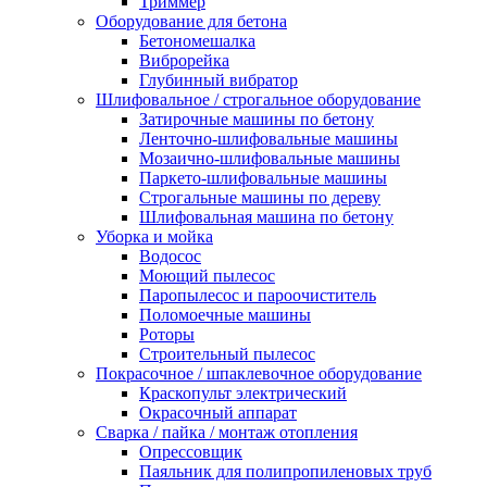
Триммер
Оборудование для бетона
Бетономешалка
Виброрейка
Глубинный вибратор
Шлифовальное / строгальное оборудование
Затирочные машины по бетону
Ленточно-шлифовальные машины
Мозаично-шлифовальные машины
Паркето-шлифовальные машины
Строгальные машины по дереву
Шлифовальная машина по бетону
Уборка и мойка
Водосос
Моющий пылесос
Паропылесос и пароочиститель
Поломоечные машины
Роторы
Строительный пылесос
Покрасочное / шпаклевочное оборудование
Краскопульт электрический
Окрасочный аппарат
Сварка / пайка / монтаж отопления
Опрессовщик
Паяльник для полипропиленовых труб