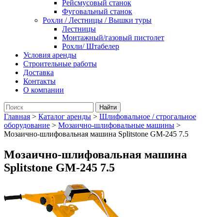
Рейсмусовый станок
Фуговальный станок
Рохли / Лестницы / Вышки туры
Лестницы
Монтажный/газовый пистолет
Рохли/ Штабелер
Условия аренды
Строительные работы
Доставка
Контакты
О компании
Главная
>
Каталог аренды
>
Шлифовальное / строгальное
оборудование
>
Мозаично-шлифовальные машины
>
Мозаично-шлифовальная машина Splitstone GM-245 7.5
Мозаично-шлифовальная машина
Splitstone GM-245 7.5