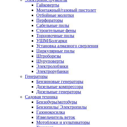
Гайковерты
Монтажный/газовый пистолет
Отбойные молотки
Перфораторы
Сабельные пилы
Строительные фены
Торцовочные пилы
УШМ/Болгарки
Установка алмазного сверления
Циркулярные пилы
Штроборезы
Шуруповерты
Электролобзики
Электрорубанки
Генераторы
Бензиновые генераторы
Дизельные компрессора
Дизельные генераторы
Садовая техника
Бензобуры/мотобуры
Бензопилы/ Электропилы
Газонокосилка
Измельчитель веток
Мотоблоки и культиваторы