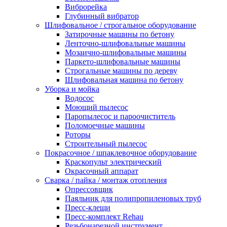
Виброрейка
Глубинный вибратор
Шлифовальное / строгальное оборудование
Затирочные машины по бетону
Ленточно-шлифовальные машины
Мозаично-шлифовальные машины
Паркето-шлифовальные машины
Строгальные машины по дереву
Шлифовальная машина по бетону
Уборка и мойка
Водосос
Моющий пылесос
Паропылесос и пароочиститель
Поломоечные машины
Роторы
Строительный пылесос
Покрасочное / шпаклевочное оборудование
Краскопульт электрический
Окрасочный аппарат
Сварка / пайка / монтаж отопления
Опрессовщик
Паяльник для полипропиленовых труб
Пресс-клещи
Пресс-комплект Rehau
Резьбонарезной инструмент