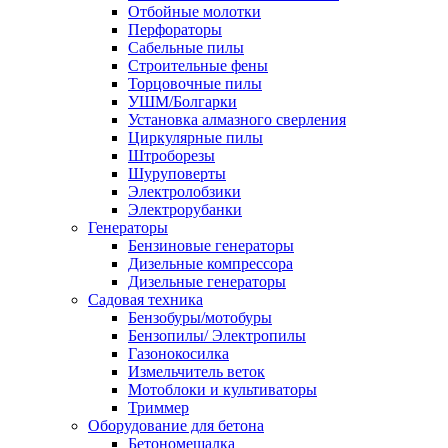
Отбойные молотки
Перфораторы
Сабельные пилы
Строительные фены
Торцовочные пилы
УШМ/Болгарки
Установка алмазного сверления
Циркулярные пилы
Штроборезы
Шуруповерты
Электролобзики
Электрорубанки
Генераторы
Бензиновые генераторы
Дизельные компрессора
Дизельные генераторы
Садовая техника
Бензобуры/мотобуры
Бензопилы/ Электропилы
Газонокосилка
Измельчитель веток
Мотоблоки и культиваторы
Триммер
Оборудование для бетона
Бетономешалка