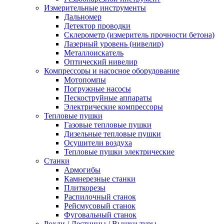
Измерительные инструменты
Дальномер
Детектор проводки
Склерометр (измеритель прочности бетона)
Лазерный уровень (нивелир)
Металлоискатель
Оптический нивелир
Компрессоры и насосное оборудование
Мотопомпы
Погружные насосы
Пескоструйные аппараты
Электрические компрессоры
Тепловые пушки
Газовые тепловые пушки
Дизельные тепловые пушки
Осушители воздуха
Тепловые пушки электрические
Станки
Армогибы
Камнерезные станки
Плиткорезы
Распилочный станок
Рейсмусовый станок
Фуговальный станок
Рохли / Лестницы / Вышки туры