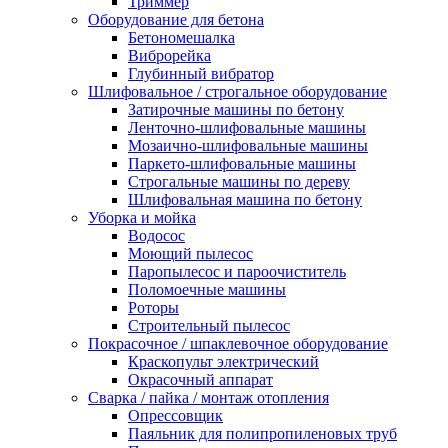
Триммер
Оборудование для бетона
Бетономешалка
Виброрейка
Глубинный вибратор
Шлифовальное / строгальное оборудование
Затирочные машины по бетону
Ленточно-шлифовальные машины
Мозаично-шлифовальные машины
Паркето-шлифовальные машины
Строгальные машины по дереву
Шлифовальная машина по бетону
Уборка и мойка
Водосос
Моющий пылесос
Паропылесос и пароочиститель
Поломоечные машины
Роторы
Строительный пылесос
Покрасочное / шпаклевочное оборудование
Краскопульт электрический
Окрасочный аппарат
Сварка / пайка / монтаж отопления
Опрессовщик
Паяльник для полипропиленовых труб