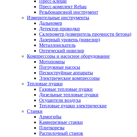
Пресс-клещи
Пресс-комплект Rehau
Резьбонарезной инструмент
Измерительные инструменты
Дальномер
Детектор проводки
Склерометр (измеритель прочности бетона)
Лазерный уровень (нивелир)
Металлоискатель
Оптический нивелир
Компрессоры и насосное оборудование
Мотопомпы
Погружные насосы
Пескоструйные аппараты
Электрические компрессоры
Тепловые пушки
Газовые тепловые пушки
Дизельные тепловые пушки
Осушители воздуха
Тепловые пушки электрические
Станки
Армогибы
Камнерезные станки
Плиткорезы
Распилочный станок