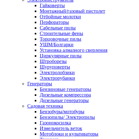
Гайковерты
Монтажный/газовый пистолет
Отбойные молотки
Перфораторы
Сабельные пилы
Строительные фены
Торцовочные пилы
УШМ/Болгарки
Установка алмазного сверления
Циркулярные пилы
Штроборезы
Шуруповерты
Электролобзики
Электрорубанки
Генераторы
Бензиновые генераторы
Дизельные компрессора
Дизельные генераторы
Садовая техника
Бензобуры/мотобуры
Бензопилы/ Электропилы
Газонокосилка
Измельчитель веток
Мотоблоки и культиваторы