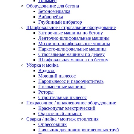
Триммер
Оборудование для бетона
Бетономешалка
Виброрейка
Глубинный вибратор
Шлифовальное / строгальное оборудование
Затирочные машины по бетону
Ленточно-шлифовальные машины
Мозаично-шлифовальные машины
Паркето-шлифовальные машины
Строгальные машины по дереву
Шлифовальная машина по бетону
Уборка и мойка
Водосос
Моющий пылесос
Паропылесос и пароочиститель
Поломоечные машины
Роторы
Строительный пылесос
Покрасочное / шпаклевочное оборудование
Краскопульт электрический
Окрасочный аппарат
Сварка / пайка / монтаж отопления
Опрессовщик
Паяльник для полипропиленовых труб