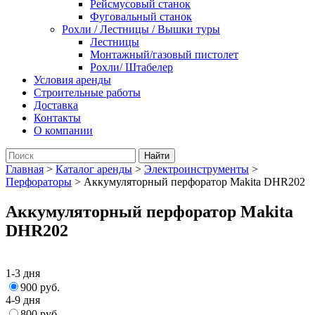
Рейсмусовый станок
Фуговальный станок
Рохли / Лестницы / Вышки туры
Лестницы
Монтажный/газовый пистолет
Рохли/ Штабелер
Условия аренды
Строительные работы
Доставка
Контакты
О компании
Главная
>
Каталог аренды
>
Электроинструменты
>
Перфораторы
>
Аккумуляторный перфоратор Makita DHR202
Аккумуляторный перфоратор Makita
DHR202
1-3 дня
900 руб.
4-9 дня
800 руб.