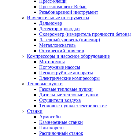
Пресс-клещи
Пресс-комплект Rehau
Резьбонарезной инструмент
Измерительные инструменты
Дальномер
Детектор проводки
Склерометр (измеритель прочности бетона)
Лазерный уровень (нивелир)
Металлоискатель
Оптический нивелир
Компрессоры и насосное оборудование
Мотопомпы
Погружные насосы
Пескоструйные аппараты
Электрические компрессоры
Тепловые пушки
Газовые тепловые пушки
Дизельные тепловые пушки
Осушители воздуха
Тепловые пушки электрические
Станки
Армогибы
Камнерезные станки
Плиткорезы
Распилочный станок