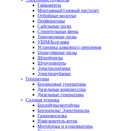
Гайковерты
Монтажный/газовый пистолет
Отбойные молотки
Перфораторы
Сабельные пилы
Строительные фены
Торцовочные пилы
УШМ/Болгарки
Установка алмазного сверления
Циркулярные пилы
Штроборезы
Шуруповерты
Электролобзики
Электрорубанки
Генераторы
Бензиновые генераторы
Дизельные компрессора
Дизельные генераторы
Садовая техника
Бензобуры/мотобуры
Бензопилы/ Электропилы
Газонокосилка
Измельчитель веток
Мотоблоки и культиваторы